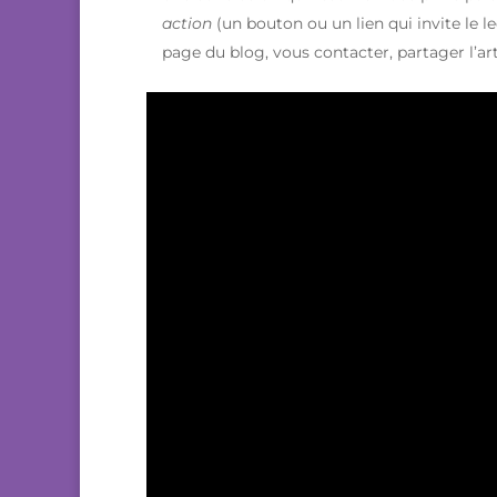
action
(un bouton ou un lien qui invite le l
page du blog, vous contacter, partager l’arti