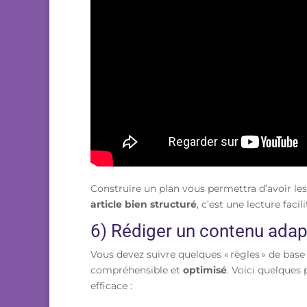
Construire un plan vous permettra d’avoir les 
article bien structuré
, c’est une lecture facili
6) Rédiger un contenu ada
Vous devez suivre quelques « règles » de base
compréhensible et
optimisé
. Voici quelques 
efficace :