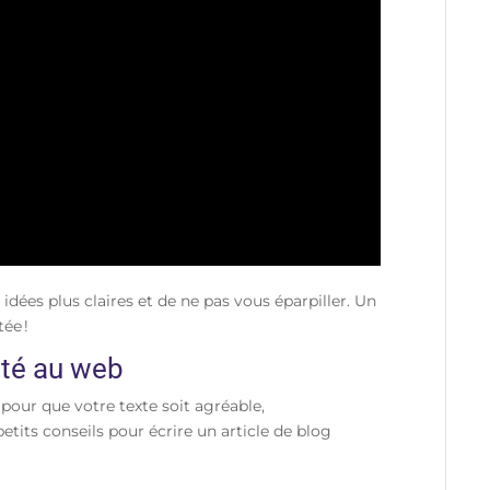
idées plus claires et de ne pas vous éparpiller. Un
tée !
pté au web
 pour que votre texte soit agréable,
petits conseils pour écrire un article de blog