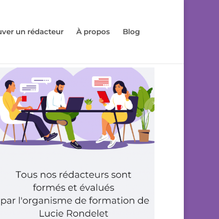
uver un rédacteur
À propos
Blog