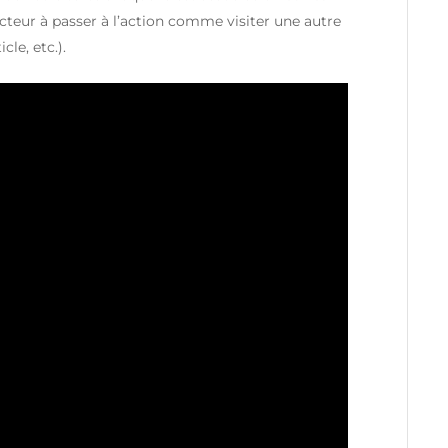
ecteur à passer à l’action comme visiter une autre
cle, etc.).