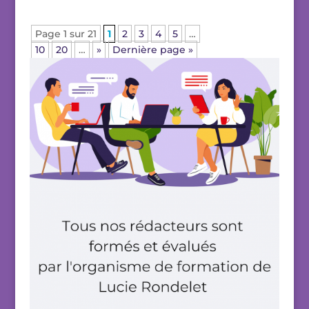
Page 1 sur 21
1
2
3
4
5
…
10
20
…
»
Dernière page »