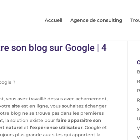
Accueil
Agence de consulting
Tro
e son blog sur Google | 4
C
B
R
R
nt, vous avez travaillé dessus avec acharnement,
R
 votre
site
est en ligne, vous souhaitez échanger
S
 Votre blog ne se trouve pas dans les premières
U
t, la solution existe pour
faire apparaître son
nt naturel
et
l’expérience utilisateur
. Google et
V
jours plus grande aux sites qui apportent la