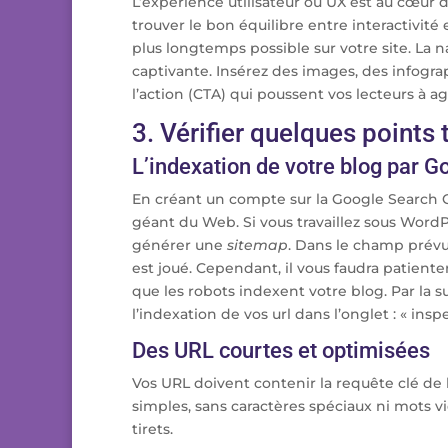
L’expérience utilisateur ou UX est au cœur 
trouver le bon équilibre entre interactivité
plus longtemps possible sur votre site. La na
captivante. Insérez des images, des infogra
l’action (CTA) qui poussent vos lecteurs à agi
3. Vérifier quelques points
L’indexation de votre blog par G
En créant un compte sur la Google Search C
géant du Web. Si vous travaillez sous WordPr
générer une
sitemap
. Dans le champ prévu 
est joué. Cependant, il vous faudra patient
que les robots indexent votre blog. Par la s
l’indexation de vos url dans l’onglet : « inspe
Des URL courtes et optimisées
Vos URL doivent contenir la requête clé de l’
simples, sans caractères spéciaux ni mots v
tirets.