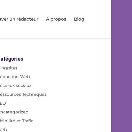
uver un rédacteur
À propos
Blog
atégories
logging
édaction Web
éseaux sociaux
essources Techniques
EO
ncategorized
isibilité et Trafic
Web