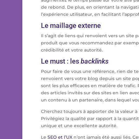
augmentez le temps passé sur votre site par
de rebond. De plus, en orientant la naviga
l’expérience utilisateur, en facilitant l’ap
Le maillage externe
Il s’agit de liens qui renvoient vers un site
produit que vous recommandez par exemple.
crédibilité et votre autorité.
Le must : les
backlinks
Pour faire de vous une référence, rien de te
renvoient vers votre blog depuis un site pop
sont les plus efficaces en matière de trafi
des articles invités sur des sites en lien av
un contenu à un partenaire, dans lequel vous
Cherchez toujours à apporter de la valeur à
Privilégiez la qualité par rapport à la quan
unique et une excellente autorité.
Le
SEO et l’UX
n’ont jamais été aussi liés. C