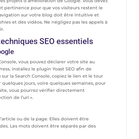
des projets d’amélioration de Google. Vous devez
 et pertinence pour que vos visiteurs restent le
vigation sur votre blog doit être intuitive et
phies et des vidéos. Ne négligez pas les appels à
r.
 techniques SEO essentiels
oogle
onsole, vous pouvez déclarer votre site au
ess, installez le plugin Yoast SEO afin de
sur la Search Console, copiez le lien et le tour
er quelques jours, voire quelques semaines, pour
uite, vous pourrez vérifier directement
ction de l’url ».
article ou de la page. Elles doivent être
ides. Les mots doivent être séparés par des