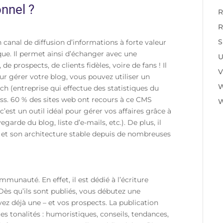
onnel ?
R
R
S
canal de diffusion d’informations à forte valeur
que. Il permet ainsi d’échanger avec une
U
rospects, de clients fidèles, voire de fans ! Il
V
ur gérer votre blog, vous pouvez utiliser un
 (entreprise qui effectue des statistiques du
ss. 60 % des sites web ont recours à ce CMS
W
c’est un outil idéal pour gérer vos affaires grâce à
arde du blog, liste d’e-mails, etc.). De plus, il
 et son architecture stable depuis de nombreuses
munauté. En effet, il est dédié à l’écriture
 Dès qu’ils sont publiés, vous débutez une
avez déjà une – et vos prospects.
La publication
tes tonalités : humoristiques, conseils, tendances,