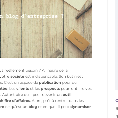
us réellement besoin
? À l’heure de la
votre
société
est indispensable. Son but n’est
me
. C’est un espace de
publication
pour du
utée
. Les
clients
et les
prospects
pourront lire vos
. Autant dire qu’il peut devenir un
outil
C
chiffre
d’affaires
. Alors, prêt à rentrer dans les
re
ce qu’est un
blog
et en quoi il peut
dynamiser
B
R