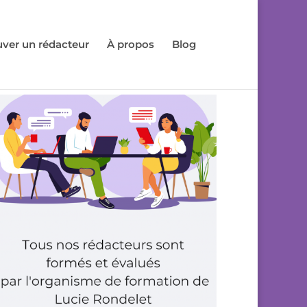
uver un rédacteur
À propos
Blog