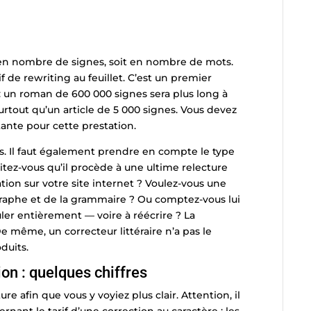
 en nombre de signes, soit en nombre de mots.
f de rewriting au feuillet. C’est un premier
 un roman de 600 000 signes sera plus long à
urtout qu’un article de 5 000 signes. Vous devez
ante pour cette prestation.
s. Il faut également prendre en compte le type
ez-vous qu’il procède à une ultime relecture
tion sur votre site internet ? Voulez-vous une
graphe et de la grammaire ? Ou comptez-vous lui
muler entièrement — voire à réécrire ? La
De même, un correcteur littéraire n’a pas le
duits.
ion : quelques chiffres
re afin que vous y voyiez plus clair. Attention, il
ernant le tarif d’une correction au caractère : les