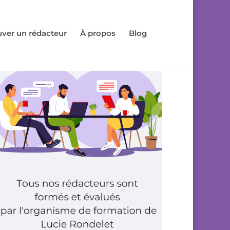
uver un rédacteur
À propos
Blog