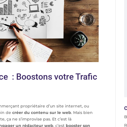
e : Boostons votre Trafic
merçant propriétaire d’un site internet, ou
C
oin de
créer du contenu sur le web
. Mais bien
B
ite, ça ne s’improvise pas. Et c’est là
R
ngager un rédacteur web
, c’est
booster son