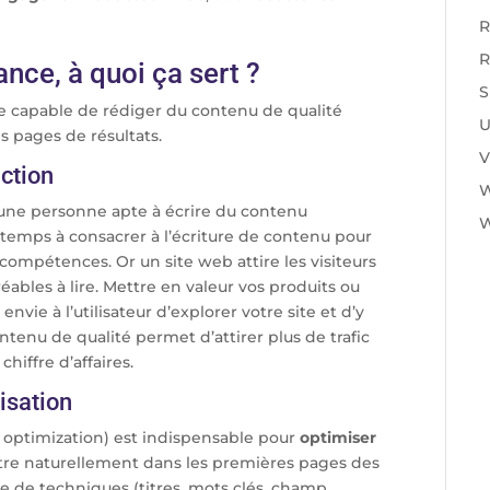
R
R
nce, à quoi ça sert ?
S
re capable de rédiger du contenu de qualité
U
s pages de résultats.
V
action
une personne apte à écrire du contenu
W
 temps à consacrer à l’écriture de contenu pour
s compétences. Or un site web attire les visiteurs
gréables à lire. Mettre en valeur vos produits ou
envie à l’utilisateur d’explorer votre site et d’y
ontenu de qualité permet d’attirer plus de trafic
iffre d’affaires.
isation
 optimization) est indispensable pour
optimiser
raître naturellement dans les premières pages des
 de techniques (titres, mots clés, champ