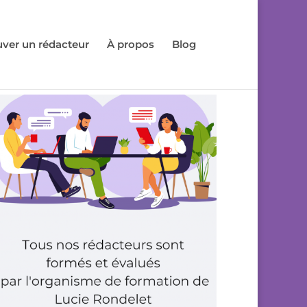
uver un rédacteur
À propos
Blog