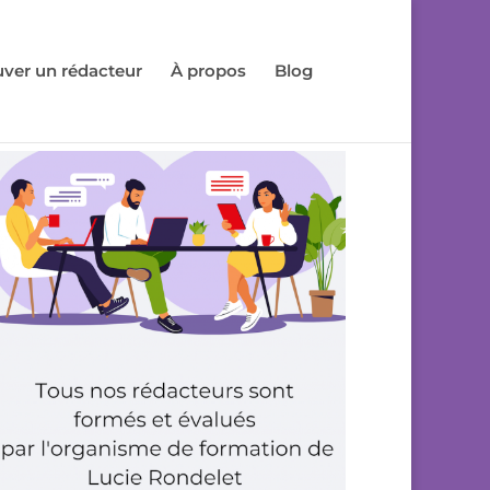
uver un rédacteur
À propos
Blog