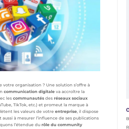
 votre organisation ? Une solution s’offre à
en
communication
digitale
va accroître la
vec les
communautés
des
réseaux
sociaux
uTube, TikTok, etc.) et promeut la marque à
C
lètent les valeurs de votre
entreprise
, il dispose
t aussi à mesurer l’influence de ses publications
B
liquons l’étendue du
rôle
du
community
R