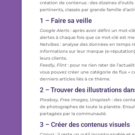
création de contenus : des dizaines d’outils
pertinents, classés par grande famille d’acti
1 – Faire sa veille
Google Alerts
: après avoir défini un mot-clé
alertes à chaque fois que ce mot-clé est m
Netvibes
: analyse des données en temps ré
informations sur leur marque (e-réputation)
leurs clients.
Feedly, Flint
: pour ne rien rater de l’actua
vous pouvez créer une catégorie de flux « cui
derniers articles liés à ce thème.
2 – Trouver des illustrations da
Pixabay, Free images, Unsplash
: des centa
de photographes de toute la planète. Ensuit
partagées par la communauté.
3 – Créer des contenus visuels
Canva
: il reste un outil incontournable e